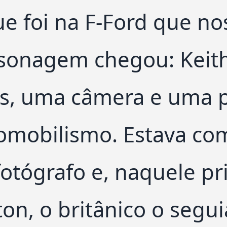
ue foi na F-Ford que no
sonagem chegou: Keith
s, uma câmera e uma p
omobilismo. Estava com
fotógrafo e, naquele p
ton, o britânico o segui