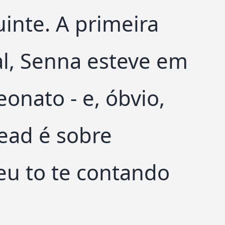
uinte. A primeira
nal, Senna esteve em
onato - e, óbvio,
read é sobre
eu to te contando