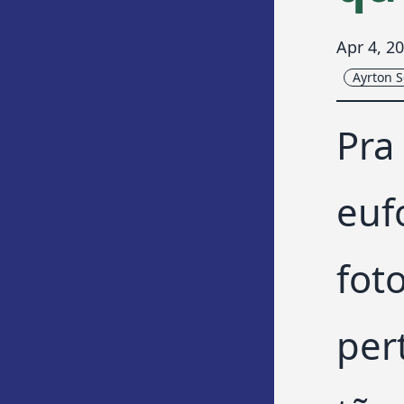
Apr 4, 2
Ayrton 
Pra
euf
fot
per