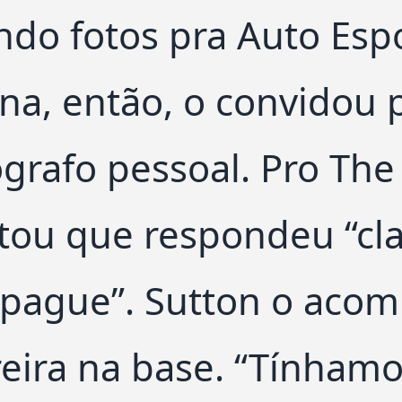
ando fotos pra Auto Esp
na, então, o convidou p
ógrafo pessoal. Pro The
tou que respondeu “cla
pague”. Sutton o acom
reira na base. “Tínham