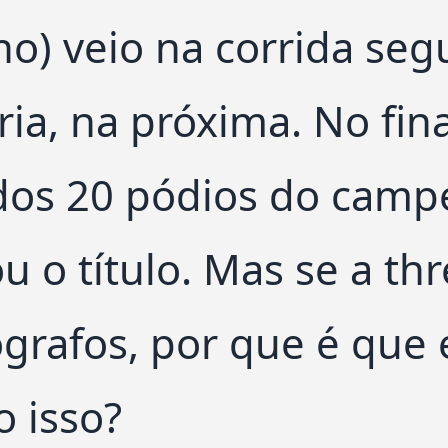
no) veio na corrida seg
ória, na próxima. No fi
dos 20 pódios do campe
ou o título. Mas se a th
ógrafos, por que é que 
o isso?