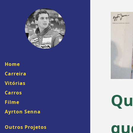
Home
Carreira
Vitórias
Qu
Carros
Filme
Ayrton Senna
qu
Outros Projetos