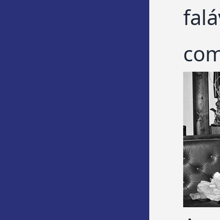
fal
com