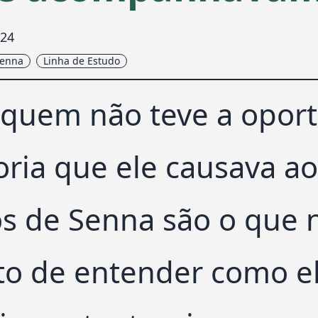
024
Senna
Linha de Estudo
 quem não teve a oport
oria que ele causava a
os de Senna são o que
to de entender como ele