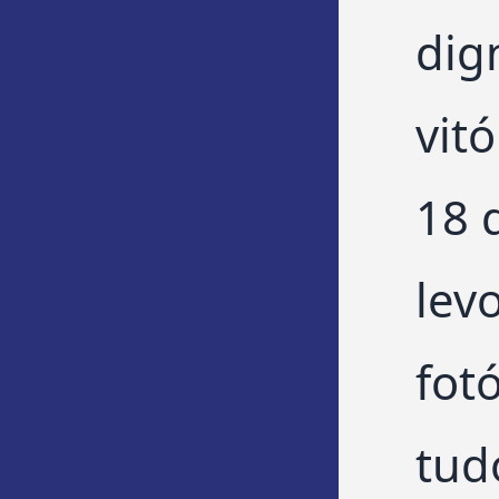
dig
vit
18 
lev
fot
tud