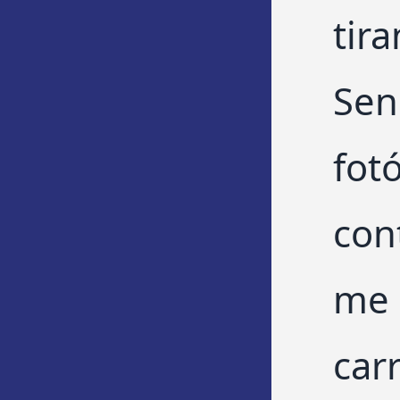
tir
Sen
fot
con
me 
car