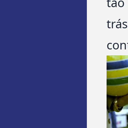
tão
trá
con