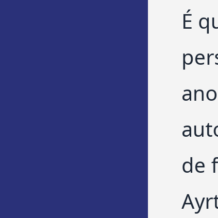
É q
per
ano
aut
de 
Ayr